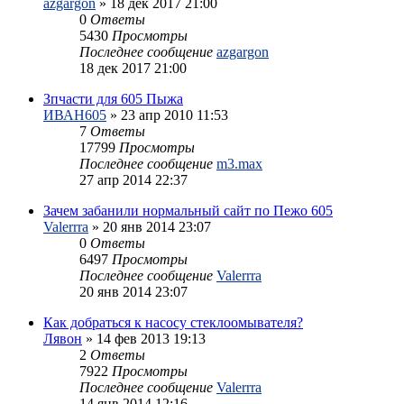
azgargon
»
18 дек 2017 21:00
0
Ответы
5430
Просмотры
Последнее сообщение
azgargon
18 дек 2017 21:00
Зпчасти для 605 Пыжа
ИВАН605
»
23 апр 2010 11:53
7
Ответы
17799
Просмотры
Последнее сообщение
m3.max
27 апр 2014 22:37
Зачем забанили нормальный сайт по Пежо 605
Valerrra
»
20 янв 2014 23:07
0
Ответы
6497
Просмотры
Последнее сообщение
Valerrra
20 янв 2014 23:07
Как добраться к насосу стеклоомывателя?
Лявон
»
14 фев 2013 19:13
2
Ответы
7922
Просмотры
Последнее сообщение
Valerrra
14 янв 2014 12:16