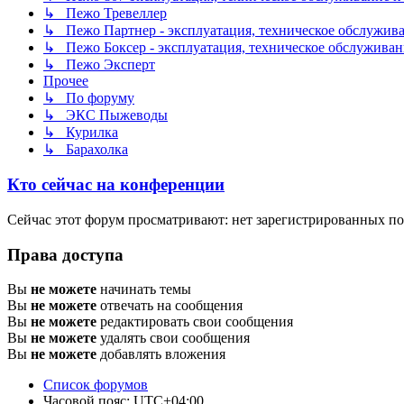
↳ Пежо Тревеллер
↳ Пежо Партнер - эксплуатация, техническое обслужива
↳ Пежо Боксер - эксплуатация, техническое обслуживан
↳ Пежо Эксперт
Прочее
↳ По форуму
↳ ЭКС Пыжеводы
↳ Курилка
↳ Барахолка
Кто сейчас на конференции
Сейчас этот форум просматривают: нет зарегистрированных пол
Права доступа
Вы
не можете
начинать темы
Вы
не можете
отвечать на сообщения
Вы
не можете
редактировать свои сообщения
Вы
не можете
удалять свои сообщения
Вы
не можете
добавлять вложения
Список форумов
Часовой пояс:
UTC+04:00