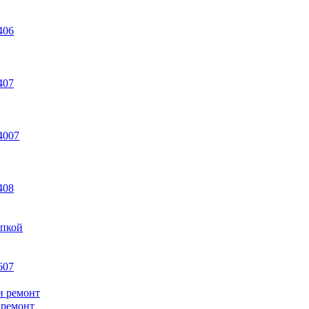
406
407
4007
408
упкой
607
и ремонт
 ремонт